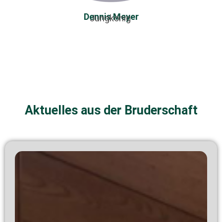
Dennis Meyer
Jungkönig
Aktuelles aus der Bruderschaft