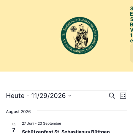
S
E
S
B
V
1
e
Ve
Verans
Heute
 - 
11/29/2026
Suche
Liste
Datum
Suche
An
wählen.
August 2026
und
Na
Ansich
27 Juni
-
23 September
FR.
7
Naviga
Schützenfest St. Sebastianus Büttgen