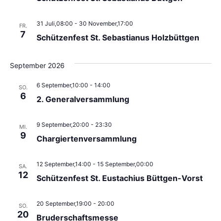
31 Juli,08:00
-
30 November,17:00
FR.
7
Schützenfest St. Sebastianus Holzbüttgen
September 2026
6 September,10:00
-
14:00
SO.
6
2. Generalversammlung
9 September,20:00
-
23:30
MI.
9
Chargiertenversammlung
12 September,14:00
-
15 September,00:00
SA.
12
Schützenfest St. Eustachius Büttgen-Vorst
20 September,19:00
-
20:00
SO.
20
Bruderschaftsmesse